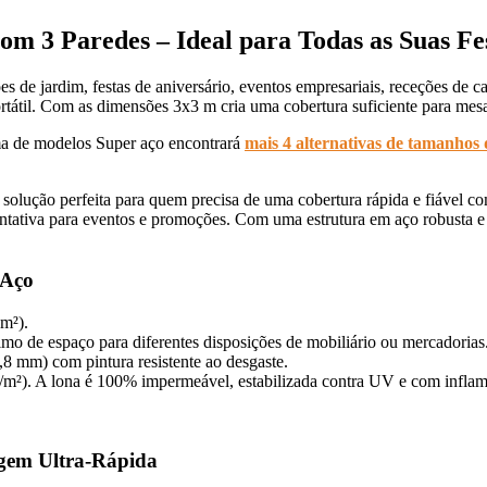
m 3 Paredes – Ideal para Todas as Suas Fe
s de jardim, festas de aniversário, eventos empresariais, receções de 
tátil. Com as dimensões 3x3 m cria uma cobertura suficiente para mes
a de modelos Super aço encontrará
mais 4 alternativas de tamanhos 
lução perfeita para quem precisa de uma cobertura rápida e fiável com
ntativa para eventos e promoções. Com uma estrutura em aço robusta e u
 Aço
 m²).
o de espaço para diferentes disposições de mobiliário ou mercadorias
0,8 mm) com pintura resistente ao desgaste.
m²). A lona é 100% impermeável, estabilizada contra UV e com inflam
gem Ultra-Rápida