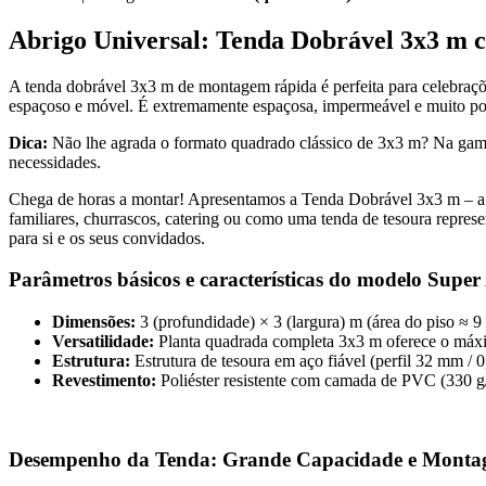
Abrigo Universal: Tenda Dobrável 3x3 m co
A tenda dobrável 3x3 m de montagem rápida é perfeita para celebraçõe
espaçoso e móvel. É extremamente espaçosa, impermeável e muito por
Dica:
Não lhe agrada o formato quadrado clássico de 3x3 m? Na gam
necessidades.
Chega de horas a montar! Apresentamos a Tenda Dobrável 3x3 m – a so
familiares, churrascos, catering ou como uma tenda de tesoura represe
para si e os seus convidados.
Parâmetros básicos e características do modelo Super
Dimensões:
3 (profundidade) × 3 (largura) m (área do piso ≈ 9
Versatilidade:
Planta quadrada completa 3x3 m oferece o máxim
Estrutura:
Estrutura de tesoura em aço fiável (perfil 32 mm / 
Revestimento:
Poliéster resistente com camada de PVC (330 g/
Desempenho da Tenda: Grande Capacidade e Monta