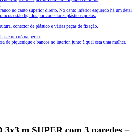
x3 m SUPER com 3 paredes – Est