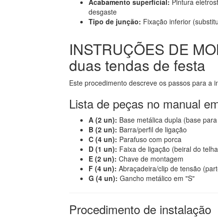
Acabamento superficial:
Pintura eletros
desgaste
Tipo de junção:
Fixação inferior (substit
INSTRUÇÕES DE MON
duas tendas de festa
Este procedimento descreve os passos para a in
Lista de peças no manual e
A (2 un):
Base metálica dupla (base para
B (2 un):
Barra/perfil de ligação
C (4 un):
Parafuso com porca
D (1 un):
Faixa de ligação (beiral do telh
E (2 un):
Chave de montagem
F (4 un):
Abraçadeira/clip de tensão (part
G (4 un):
Gancho metálico em "S"
Procedimento de instalação