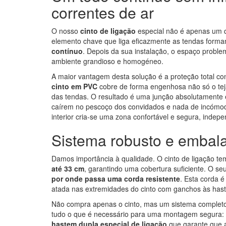
correntes de ar
O nosso
cinto de ligação
especial não é apenas um q
elemento chave que liga eficazmente as tendas form
contínuo
. Depois da sua instalação, o espaço probl
ambiente grandioso e homogéneo.
A maior vantagem desta solução é a proteção total co
cinto em PVC
cobre de forma engenhosa não só o tej
das tendas. O resultado é uma junção absolutamente
caírem no pescoço dos convidados e nada de incómod
interior cria-se uma zona confortável e segura, indep
Sistema robusto e embal
Damos importância à qualidade. O cinto de ligação t
até 33 cm
, garantindo uma cobertura suficiente. O seu
por onde passa uma corda resistente
. Esta corda 
atada nas extremidades do cinto com ganchos às hast
Não compra apenas o cinto, mas um sistema complet
tudo o que é necessário para uma montagem segura: o 
hastem dupla especial de ligação
que garante que a