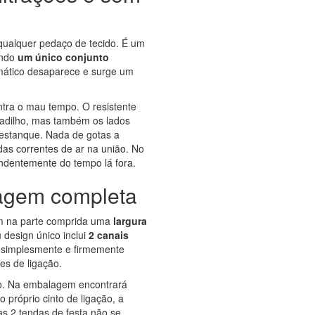
ualquer pedaço de tecido. É um
ando
um único conjunto
emático desaparece e surge um
ntra o mau tempo. O resistente
adilho, mas também os lados
 estanque. Nada de gotas a
as correntes de ar na união. No
endentemente do tempo lá fora.
agem completa
em na parte comprida uma
largura
 design único inclui
2 canais
é simplesmente e firmemente
es de ligação.
o. Na embalagem encontrará
próprio cinto de ligação, a
s 2 tendas de festa não se