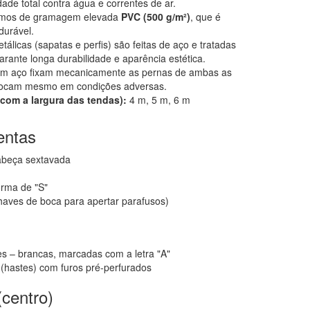
ade total contra água e correntes de ar.
os de gramagem elevada
PVC (500 g/m²)
, que é
durável.
álicas (sapatas e perfis) são feitas de aço e tratadas
rante longa durabilidade e aparência estética.
em aço fixam mecanicamente as pernas de ambas as
slocam mesmo em condições adversas.
com a largura das tendas):
4 m, 5 m, 6 m
entas
abeça sextavada
orma de "S"
aves de boca para apertar parafusos)
es – brancas, marcadas com a letra "A"
 (hastes) com furos pré-perfurados
(centro)